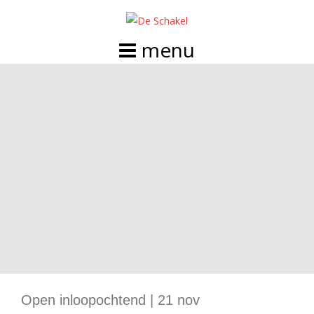
Doorgaan
naar
inhoud
Open inloopochtend | 21 nov