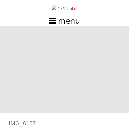
Doorgaan
naar
inhoud
IMG_0157