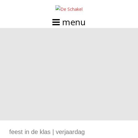
Doorgaan
naar
inhoud
feest in de klas | verjaardag