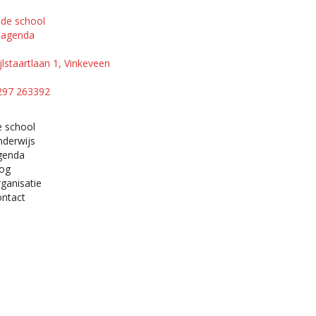
de school
agenda
jlstaartlaan 1, Vinkeveen
297 263392
e school
nderwijs
genda
log
ganisatie
ontact