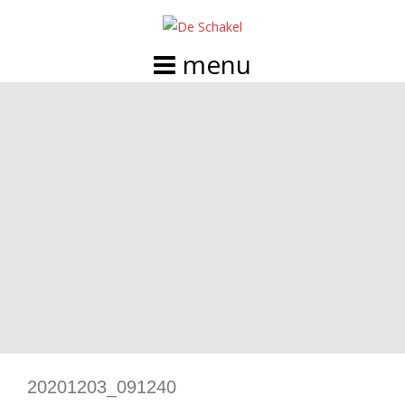
Doorgaan
naar
inhoud
20201203_091240