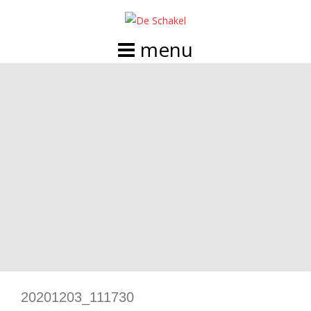
Doorgaan
naar
inhoud
20201203_111730