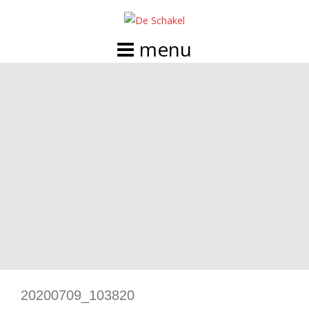
Doorgaan
naar
inhoud
20200709_103820