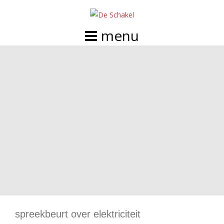
Doorgaan
naar
inhoud
spreekbeurt over elektriciteit