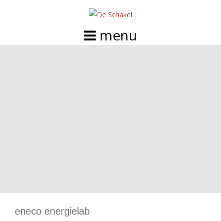
Doorgaan
naar
inhoud
eneco energielab