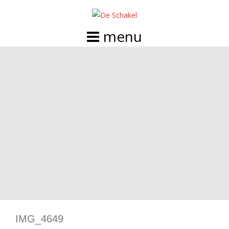
Doorgaan
naar
inhoud
IMG_4649