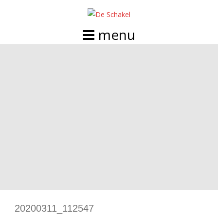
Doorgaan
naar
inhoud
20200311_112547