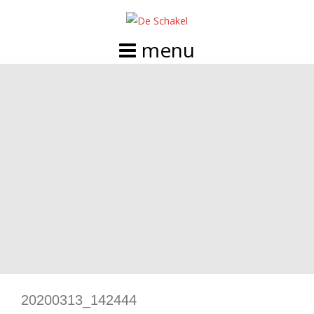
Doorgaan
naar
inhoud
20200313_142444