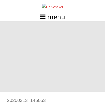
Doorgaan
naar
inhoud
20200313_145053