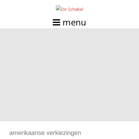
Doorgaan
naar
inhoud
amerikaanse verkiezingen