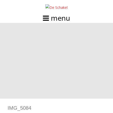
Doorgaan
naar
inhoud
IMG_5084