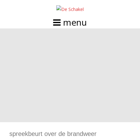
Doorgaan
naar
inhoud
spreekbeurt over de brandweer